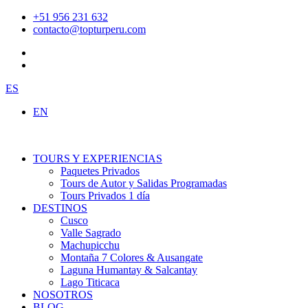
Ir
+51 956 231 632
al
contacto@topturperu.com
contenido
ES
EN
TOURS Y EXPERIENCIAS
Paquetes Privados
Tours de Autor y Salidas Programadas
Tours Privados 1 día
DESTINOS
Cusco
Valle Sagrado
Machupicchu
Montaña 7 Colores & Ausangate
Laguna Humantay & Salcantay
Lago Titicaca
NOSOTROS
BLOG