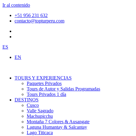
Ir al contenido
+51 956 231 632
contacto@topturperu.com
ES
EN
TOURS Y EXPERIENCIAS
Paquetes Privados
Tours de Autor y Salidas Programadas
Tours Privados 1 día
DESTINOS
Cusco
Valle Sagrado
Machupicchu
Montaña 7 Colores & Ausangate
Laguna Humantay & Salcantay
Lago Titicaca