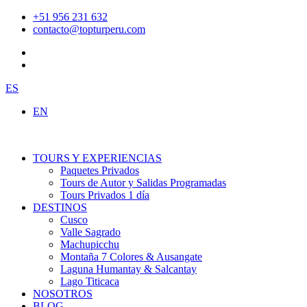
Ir
+51 956 231 632
al
contacto@topturperu.com
contenido
ES
EN
TOURS Y EXPERIENCIAS
Paquetes Privados
Tours de Autor y Salidas Programadas
Tours Privados 1 día
DESTINOS
Cusco
Valle Sagrado
Machupicchu
Montaña 7 Colores & Ausangate
Laguna Humantay & Salcantay
Lago Titicaca
NOSOTROS
BLOG