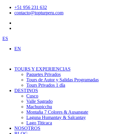
Ir
+51 956 231 632
al
contacto@topturperu.com
contenido
ES
EN
TOURS Y EXPERIENCIAS
Paquetes Privados
Tours de Autor y Salidas Programadas
Tours Privados 1 día
DESTINOS
Cusco
Valle Sagrado
Machupicchu
Montaña 7 Colores & Ausangate
Laguna Humantay & Salcantay
Lago Titicaca
NOSOTROS
BLOG