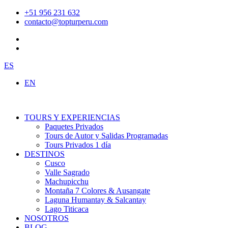
Ir
+51 956 231 632
al
contacto@topturperu.com
contenido
ES
EN
TOURS Y EXPERIENCIAS
Paquetes Privados
Tours de Autor y Salidas Programadas
Tours Privados 1 día
DESTINOS
Cusco
Valle Sagrado
Machupicchu
Montaña 7 Colores & Ausangate
Laguna Humantay & Salcantay
Lago Titicaca
NOSOTROS
BLOG