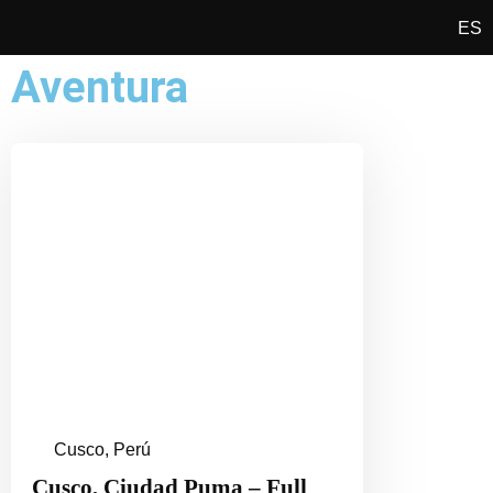
ES
EN
Aventura
Cusco, Perú
Cusco, Ciudad Puma – Full