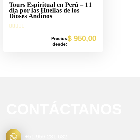
Tours Espiritual en Perú – 11
día por las Huellas de los
Dioses Andinos





$
950,00
Precios
desde:
CONTÁCTANOS
+51 956 231 632