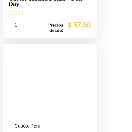
Day





$
57,50
1
Precios
desde:
Cusco, Perú