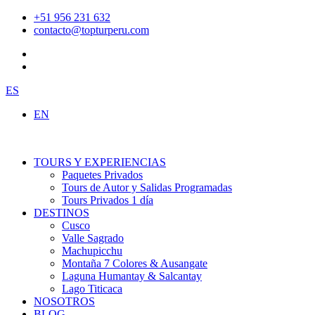
Ir
+51 956 231 632
al
contacto@topturperu.com
contenido
ES
EN
TOURS Y EXPERIENCIAS
Paquetes Privados
Tours de Autor y Salidas Programadas
Tours Privados 1 día
DESTINOS
Cusco
Valle Sagrado
Machupicchu
Montaña 7 Colores & Ausangate
Laguna Humantay & Salcantay
Lago Titicaca
NOSOTROS
BLOG