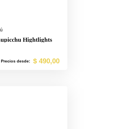
rú
upicchu Hightlights
$
490,00
Precios desde: