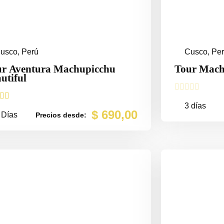
usco, Perú
Cusco, Pe
ur Aventura Machupicchu
Tour Mach
utiful







3 días
$
690,00
 Días
Precios desde: