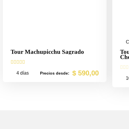
C
Tour Machupicchu Sagrado
Tou
Ch








$
590,00
4 días
Precios desde:
1