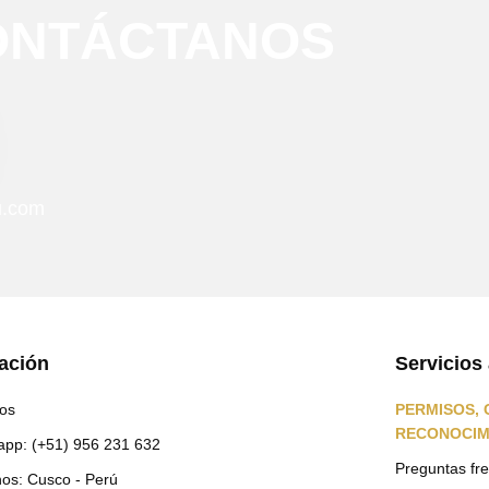
ONTÁCTANOS
u.com
ación
Servicios 
os
PERMISOS, 
RECONOCIM
pp: (+51) 956 231 632
Preguntas fr
os: Cusco - Perú