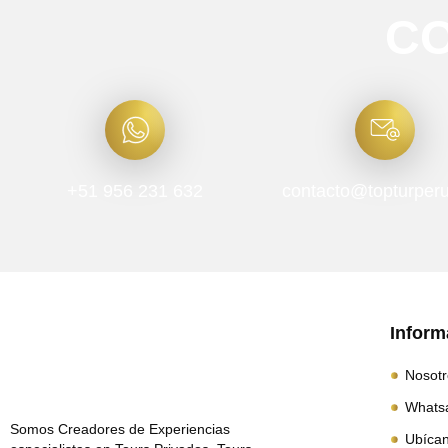
C
+51 956 231 632
contacto@topturper
Inform
Nosotr
Whatsa
Somos Creadores de Experiencias
Ubícan