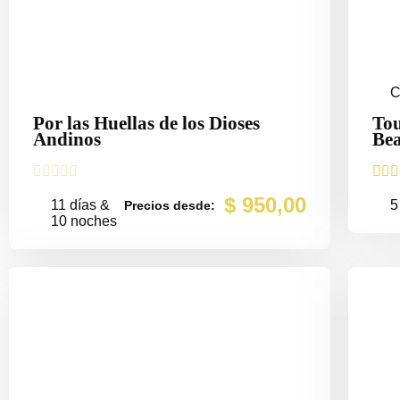
C
Por las Huellas de los Dioses
To
Andinos
Bea








$
950,00
11 días &
5
Precios desde:
10 noches